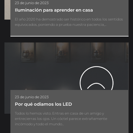
23 de junio de 2023
Iluminación para aprender en casa
El año 2020 ha demostrado ser histórico en todos los sentidos
equivocados, poniendo a prueba nuestra paciencia,...
23 de junio de 2023
Por qué odiamos los LED
Todos lo hemos visto. Entras en casa de un amigo y
entrecierras los ojos. Un cóctel parece extrañamente
incómodo y todo el mundo...