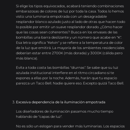
Si elige los tipos equivocados, acabará teniendo combinaciones
embarazosas de colores de luz por toda la casa. Todos lo hemos
visto: una luminaria empotrada con un desagradable
resplandor blanco azulado justo al lado de otras que hacen todo
lo posible por emitir un suave resplandor dorado. ¿Cómo hacer
que las cosas sean coherentes? Busca en los envases de las
bombillas una barra deslizante y un número que acabe en "K".
Esa letra significa "Kelvin" y se refiere a la temperatura de color
de la luz que emitirá. La mayoría de los ambientes residenciales
deberían estar entre 2700K (más dorada) y 3000K (cálida pero
más blanca).
Evita a toda costa las bombillas "diurnas". Se sabe que su luz
azulada institucional interfiere en el ritmo circadiano si te
expones a ellas por la noche. Además, harán que tu espacio
parezca un Taco Bell. Nadie quiere eso. Excepto quizá Taco Bell.
Excesiva dependencia de la iluminación empotrada
Los diseñadores de iluminación pasamos mucho tiempo
hablando de "capas de luz".
No es sólo un eslogan para vender más luminarias. Los espacios