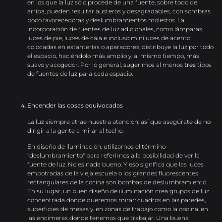
en los que la luz sólo procede de una fuente, sobre todo de
arriba, pueden resultar austeros y desagradables, con sombras
poco favorecedoras y deslumbramientos molestos. La
incorporación de fuentes de luz adicionales, como lámparas,
luces de pie, luces de cala e incluso miniluces de acento
colocadas en estanterías o aparadores, distribuye la luz por todo
el espacio, haciéndolo más amplio y, al mismo tiempo, más
suave y acogedor. Por lo general, sugerimos al menos
tres
tipos
de fuentes de luz para cada espacio.
Encender las cosas equivocadas
La luz siempre atrae nuestra atención, así que asegúrate de no
dirigir a la gente a mirar al techo.
En diseño de iluminación, utilizamos el término
"deslumbramiento" para referirnos a la posibilidad de ver la
fuente de luz. No es nada bueno. Y eso significa que las luces
empotradas de la vieja escuela o los grandes fluorescentes
rectangulares de la cocina son bombas de deslumbramiento.
En su lugar, un buen diseño de iluminación crea grupos de luz
concentrada donde queremos mirar: cuadros en las paredes,
superficies de mesas y, en zonas de trabajo como la cocina, en
las encimeras donde tenemos que trabajar. Una buena