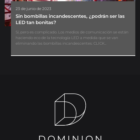
23 de junio de 2023
Sin bombillas incandescentes, ¿podrán ser las
LED tan bonitas?
Sí, pero es complicado. Los medios de comunicación se están
haciendo eco de la tecnología LED a medida que se van
eliminando las bombillas incandescentes: CLICK...